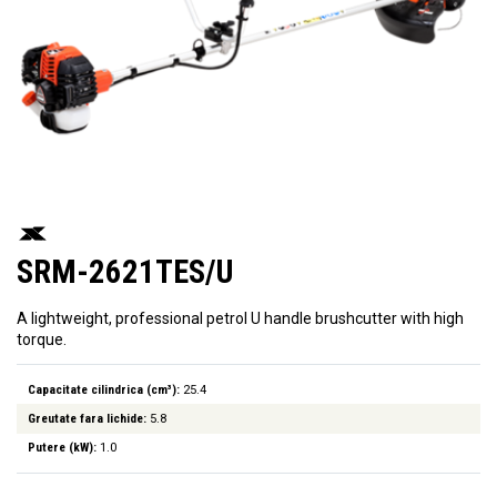
SRM-2621TES/U
A lightweight, professional petrol U handle brushcutter with high
torque.
Capacitate cilindrica (cm³):
25.4
Greutate fara lichide:
5.8
Putere (kW):
1.0