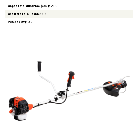
Capacitate cilindrica (cm³):
21.2
Greutate fara lichide:
5.4
Putere (kW):
0.7