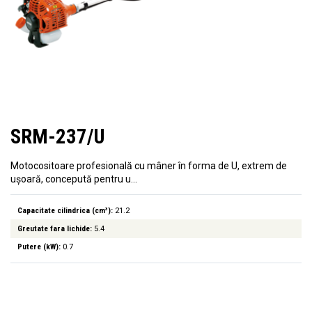
SRM-237/U
Motocositoare profesională cu mâner în forma de U, extrem de
ușoară, concepută pentru u…
Capacitate cilindrica (cm³):
21.2
Greutate fara lichide:
5.4
Putere (kW):
0.7