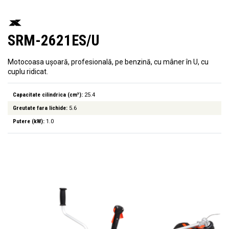
SRM-2621ES/U
Motocoasa ușoară, profesională, pe benzină, cu mâner în U, cu
cuplu ridicat.
Capacitate cilindrica (cm³):
25.4
Greutate fara lichide:
5.6
Putere (kW):
1.0