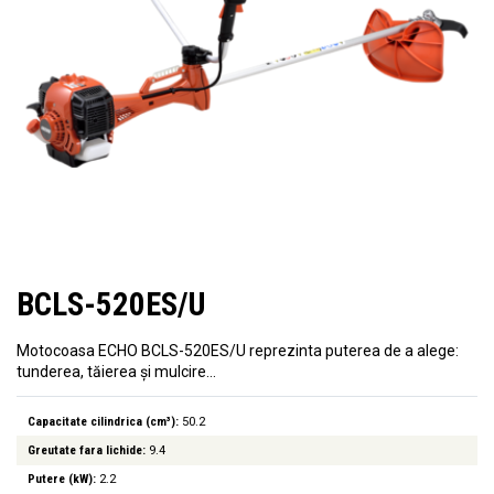
BCLS-520ES/U
Motocoasa ECHO BCLS-520ES/U reprezinta puterea de a alege:
tunderea, tăierea și mulcire…
Capacitate cilindrica (cm³):
50.2
Greutate fara lichide:
9.4
Putere (kW):
2.2