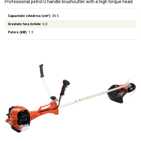
Professional petrol U handle brushcutter with a high torque head.
Capacitate cilindrica (cm³):
30.5
Greutate fara lichide:
6.0
Putere (kW):
1.3